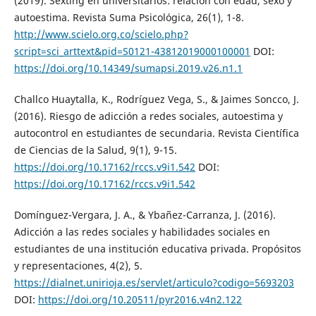
(2019). Sexting en universitarios: relación con edad, sexo y
autoestima. Revista Suma Psicológica, 26(1), 1-8.
http://www.scielo.org.co/scielo.php?
script=sci_arttext&pid=S0121-43812019000100001
DOI:
https://doi.org/10.14349/sumapsi.2019.v26.n1.1
Challco Huaytalla, K., Rodríguez Vega, S., & Jaimes Soncco, J.
(2016). Riesgo de adicción a redes sociales, autoestima y
autocontrol en estudiantes de secundaria. Revista Científica
de Ciencias de la Salud, 9(1), 9-15.
https://doi.org/10.17162/rccs.v9i1.542
DOI:
https://doi.org/10.17162/rccs.v9i1.542
Domínguez-Vergara, J. A., & Ybañez-Carranza, J. (2016).
Adicción a las redes sociales y habilidades sociales en
estudiantes de una institución educativa privada. Propósitos
y representaciones, 4(2), 5.
https://dialnet.unirioja.es/servlet/articulo?codigo=5693203
DOI:
https://doi.org/10.20511/pyr2016.v4n2.122