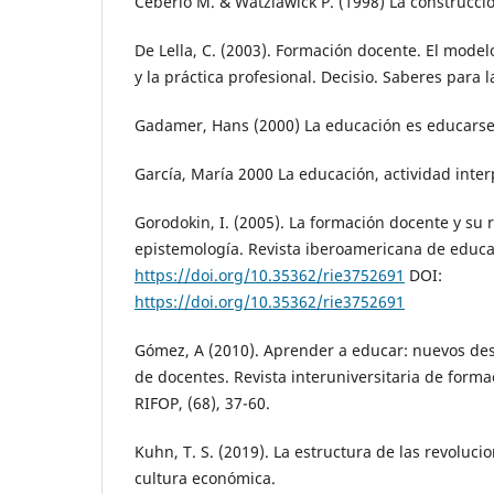
Ceberio M. & Watzlawick P. (1998) La construcció
De Lella, C. (2003). Formación docente. El mode
y la práctica profesional. Decisio. Saberes para l
Gadamer, Hans (2000) La educación es educarse.
García, María 2000 La educación, actividad inter
Gorodokin, I. (2005). La formación docente y su r
epistemología. Revista iberoamericana de educac
https://doi.org/10.35362/rie3752691
DOI:
https://doi.org/10.35362/rie3752691
Gómez, A (2010). Aprender a educar: nuevos des
de docentes. Revista interuniversitaria de forma
RIFOP, (68), 37-60.
Kuhn, T. S. (2019). La estructura de las revoluci
cultura económica.