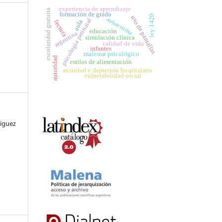
experiencia de aprendizaje
escolaridad gratuita
formación de grado
ley 1420
uso de pantallas
autoestima
psicología perinatal
aula
lectura
educación
argentina
simulación clínica
calidad de vida
infantes
malestar psicológico
autoridad
estilos de alimentación
ansiedad y depresión hospitalaria
vulnerabilidad social
riguez