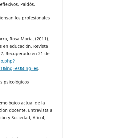
flexivos. Paidós.
piensan los profesionales
rra, Rosa María. (2011).
s en educación. Revista
-27. Recuperado en 21 de
lo.php?
01&lng=es&tlng=es
.
os psicológicos
temológico actual de la
ión docente. Entrevista a
ión y Sociedad, Año 4,