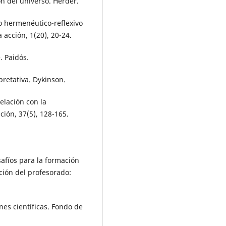
n del universo. Herder.
lo hermenéutico-reflexivo
a acción, 1(20), 20-24.
 Paidós.
pretativa. Dykinson.
elación con la
ión, 37(5), 128-165.
afíos para la formación
ción del profesorado:
ones científicas. Fondo de