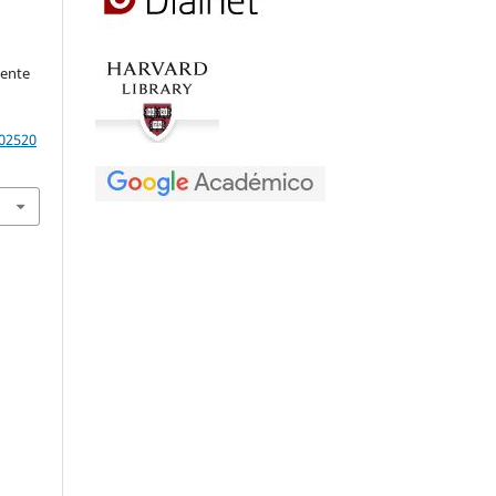
cente
202520