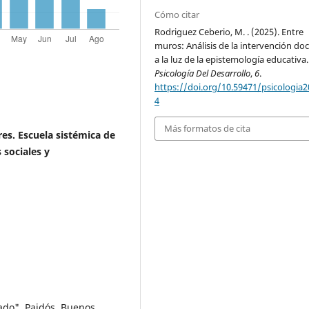
Cómo citar
Rodriguez Ceberio, M. . (2025). Entre
muros: Análisis de la intervención do
a la luz de la epistemología educativa.
Psicología Del Desarrollo
,
6
.
https://doi.org/10.59471/psicologia
4
Más formatos de cita
es. Escuela sistémica de
 sociales y
cado". Paidós, Buenos