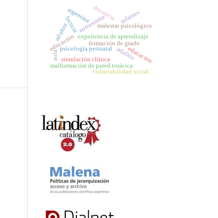
docencia
argentina
infantes
autoestima
lectura
adultez
malestar psicológico
educación
experiencia de aprendizaje
formación de grado
educación
psicología perinatal
adultos
aula
simulación clínica
malformación de pared torácica
vulnerabilidad social