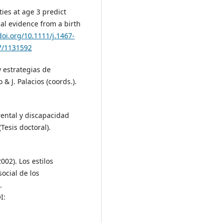
ties at age 3 predict
al evidence from a birth
doi.org/10.1111/j.1467-
07/1131592
y estrategias de
 & J. Palacios (coords.).
rental y discapacidad
Tesis doctoral).
002). Los estilos
ocial de los
.
I: