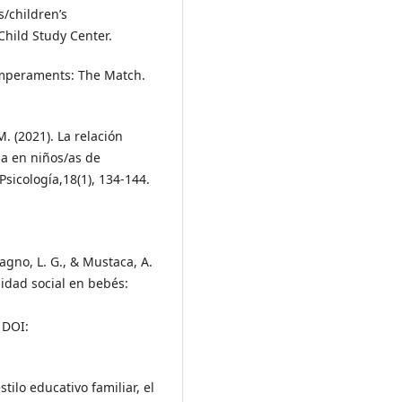
s/children’s
hild Study Center.
Temperaments: The Match.
M. (2021). La relación
ma en niños/as de
Psicología,18(1), 134-144.
agno, L. G., & Mustaca, A.
lidad social en bebés:
DOI:
stilo educativo familiar, el