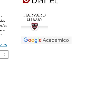
 .
cias
os/as
es y
el
02365