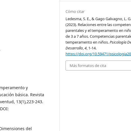
Cómo citar
Ledesma, S. E., & Gago Galvagno, L. G.
(2023). Relaciones entre las competen
parentales y el temperamento en niñ
de 3 a 7 años. Competencias parental
temperamento en niños.
Psicología D
Desarrollo
,
4
, 1-14.
.
https://doi.org/10.59471/psicologia2
Más formatos de cita
 temperamento y
cación básica. Revista
ventud, 13(1),223-243.
DOI:
 Dimensiones del