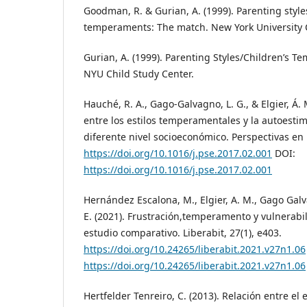
Goodman, R. & Gurian, A. (1999). Parenting style
temperaments: The match. New York University C
Gurian, A. (1999). Parenting Styles/Children’s 
NYU Child Study Center.
Hauché, R. A., Gago-Galvagno, L. G., & Elgier, Á. 
entre los estilos temperamentales y la autoesti
diferente nivel socioeconómico. Perspectivas en 
https://doi.org/10.1016/j.pse.2017.02.001
DOI:
https://doi.org/10.1016/j.pse.2017.02.001
Hernández Escalona, M., Elgier, A. M., Gago Galv
E. (2021). Frustración,temperamento y vulnerabi
estudio comparativo. Liberabit, 27(1), e403.
https://doi.org/10.24265/liberabit.2021.v27n1.06
https://doi.org/10.24265/liberabit.2021.v27n1.06
Hertfelder Tenreiro, C. (2013). Relación entre el e