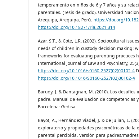
temperamento en niños de 6 y 7 años y su relac
parentales. (Tesis de grado). Universidad Nacio
Arequipa, Arequipa, Perú.
https://doi.org/10.18
https://doi.org/10.18271/ria.2021.314
Azar, S.T., & Cote, L.R. (2002). Sociocultural issue
needs of children in custody decision making: w
frameworks for evaluating parenting practices ha
International Journal of Law and Psychiatry, 25(3
https://doi.org/10.1016/s0160-2527(02)00102-4
D
https://doi.org/10.1016/S0160-2527(02)00102-4
Barudy, J. & Dantagnan, M. (2010). Los desafíos 
padre. Manual de evaluación de competencias y r
Barcelona: Gedisa.
Bayot, A., Hernández Viadel, J. & de Julian, L. (200
exploratorio y propiedades psicométricas de la
parental percibida. Versión para padres/madres 