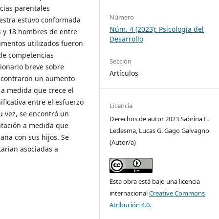
ncias parentales
Número
uestra estuvo conformada
Núm. 4 (2023): Psicología del
s y 18 hombres de entre
Desarrollo
rumentos utilizados fueron
 de competencias
Sección
tionario breve sobre
Artículos
 encontraron un aumento
, a medida que crece el
ificativa entre el esfuerzo
Licencia
su vez, se encontró un
Derechos de autor 2023 Sabrina E.
ntación a medida que
Ledesma, Lucas G. Gago Galvagno
ana con sus hijos. Se
(Autor/a)
tarían asociadas a
s
Esta obra está bajo una licencia
internacional
Creative Commons
Atribución 4.0
.