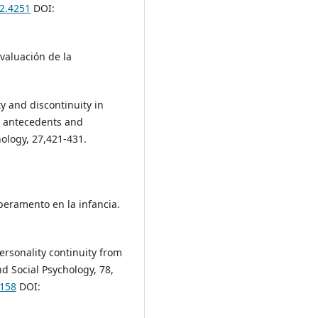
.2.4251
DOI:
Evaluación de la
ity and discontinuity in
ly antecedents and
logy, 27,421-431.
mperamento en la infancia.
Personality continuity from
nd Social Psychology, 78,
.158
DOI: