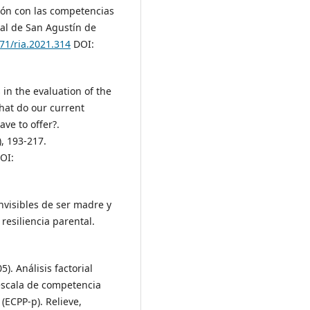
ión con las competencias
nal de San Agustín de
271/ria.2021.314
DOI:
s in the evaluation of the
hat do our current
ve to offer?.
), 193-217.
OI:
invisibles de ser madre y
esiliencia parental.
5). Análisis factorial
 escala de competencia
(ECPP-p). Relieve,