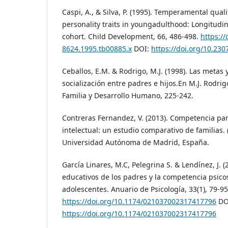
Caspi, A., & Silva, P. (1995). Temperamental quali
personality traits in youngadulthood: Longitudin
cohort. Child Development, 66, 486-498.
https://
8624.1995.tb00885.x
DOI:
https://doi.org/10.23
Ceballos, E.M. & Rodrigo, M.J. (1998). Las metas 
socialización entre padres e hijos.En M.J. Rodrigo
Familia y Desarrollo Humano, 225-242.
Contreras Fernandez, V. (2013). Competencia pa
intelectual: un estudio comparativo de familias. (
Universidad Autónoma de Madrid, España.
García Linares, M.C, Pelegrina S. & Lendínez, J. (2
educativos de los padres y la competencia psicos
adolescentes. Anuario de Psicología, 33(1), 79-95
https://doi.org/10.1174/021037002317417796
DO
https://doi.org/10.1174/021037002317417796