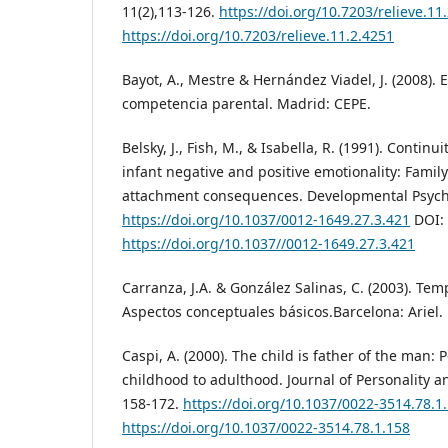
11(2),113-126.
https://doi.org/10.7203/relieve.11
https://doi.org/10.7203/relieve.11.2.4251
Bayot, A., Mestre & Hernández Viadel, J. (2008). 
competencia parental. Madrid: CEPE.
Belsky, J., Fish, M., & Isabella, R. (1991). Continu
infant negative and positive emotionality: Fami
attachment consequences. Developmental Psycho
https://doi.org/10.1037/0012-1649.27.3.421
DOI:
https://doi.org/10.1037//0012-1649.27.3.421
Carranza, J.A. & González Salinas, C. (2003). Te
Aspectos conceptuales básicos.Barcelona: Ariel.
Caspi, A. (2000). The child is father of the man: 
childhood to adulthood. Journal of Personality a
158-172.
https://doi.org/10.1037/0022-3514.78.1
https://doi.org/10.1037/0022-3514.78.1.158