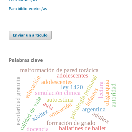
Para bibliotecarios/as
Enviar un artículo
Palabras clave
malformación de pared torácica
adolescentes
psicología perinatal
educación
escolaridad gratuita
adolescentes
oligarquía
lectura
autoridad
ley 1420
infantes
simulación clínica
calidad de vida
autoestima
aula
educación
argentina
adultez
adultos
formación de grado
bailarines de ballet
docencia