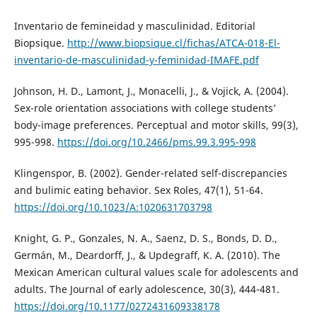
Inventario de femineidad y masculinidad. Editorial
Biopsique.
http://www.biopsique.cl/fichas/ATCA-018-El-
inventario-de-masculinidad-y-feminidad-IMAFE.pdf
Johnson, H. D., Lamont, J., Monacelli, J., & Vojick, A. (2004).
Sex-role orientation associations with college students’
body-image preferences. Perceptual and motor skills, 99(3),
995-998.
https://doi.org/10.2466/pms.99.3.995-998
Klingenspor, B. (2002). Gender-related self-discrepancies
and bulimic eating behavior. Sex Roles, 47(1), 51-64.
https://doi.org/10.1023/A:1020631703798
Knight, G. P., Gonzales, N. A., Saenz, D. S., Bonds, D. D.,
Germán, M., Deardorff, J., & Updegraff, K. A. (2010). The
Mexican American cultural values scale for adolescents and
adults. The Journal of early adolescence, 30(3), 444-481.
https://doi.org/10.1177/0272431609338178