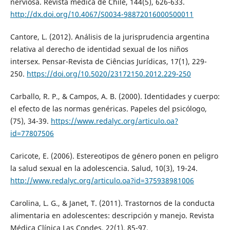
nerviosa. Revista médica de Chile, 144(5), 626-633.
http://dx.doi.org/10.4067/S0034-98872016000500011
Cantore, L. (2012). Análisis de la jurisprudencia argentina
relativa al derecho de identidad sexual de los niños
intersex. Pensar-Revista de Ciências Jurídicas, 17(1), 229-
250.
https://doi.org/10.5020/23172150.2012.229-250
Carballo, R. P., & Campos, A. B. (2000). Identidades y cuerpo:
el efecto de las normas genéricas. Papeles del psicólogo,
(75), 34-39.
https://www.redalyc.org/articulo.oa?
id=77807506
Caricote, E. (2006). Estereotipos de género ponen en peligro
la salud sexual en la adolescencia. Salud, 10(3), 19-24.
http://www.redalyc.org/articulo.oa?id=375938981006
Carolina, L. G., & Janet, T. (2011). Trastornos de la conducta
alimentaria en adolescentes: descripción y manejo. Revista
Médica Clínica Las Condes, 22(1), 85-97.