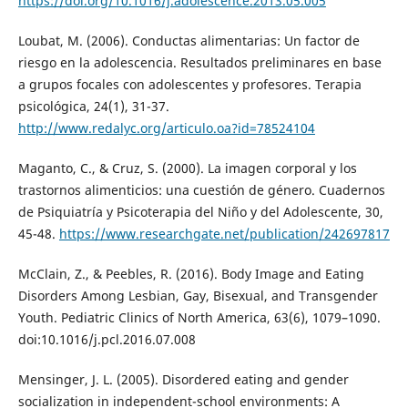
https://doi.org/10.1016/j.adolescence.2013.05.005
Loubat, M. (2006). Conductas alimentarias: Un factor de
riesgo en la adolescencia. Resultados preliminares en base
a grupos focales con adolescentes y profesores. Terapia
psicológica, 24(1), 31-37.
http://www.redalyc.org/articulo.oa?id=78524104
Maganto, C., & Cruz, S. (2000). La imagen corporal y los
trastornos alimenticios: una cuestión de género. Cuadernos
de Psiquiatría y Psicoterapia del Niño y del Adolescente, 30,
45-48.
https://www.researchgate.net/publication/242697817
McClain, Z., & Peebles, R. (2016). Body Image and Eating
Disorders Among Lesbian, Gay, Bisexual, and Transgender
Youth. Pediatric Clinics of North America, 63(6), 1079–1090.
doi:10.1016/j.pcl.2016.07.008
Mensinger, J. L. (2005). Disordered eating and gender
socialization in independent-school environments: A