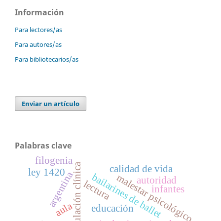
Información
Para lectores/as
Para autores/as
Para bibliotecarios/as
Enviar un artículo
Palabras clave
filogenia
simulación clínica
calidad de vida
ley 1420
argentina
bailarines de ballet
malestar psicológico
autoridad
lectura
infantes
aula
educación